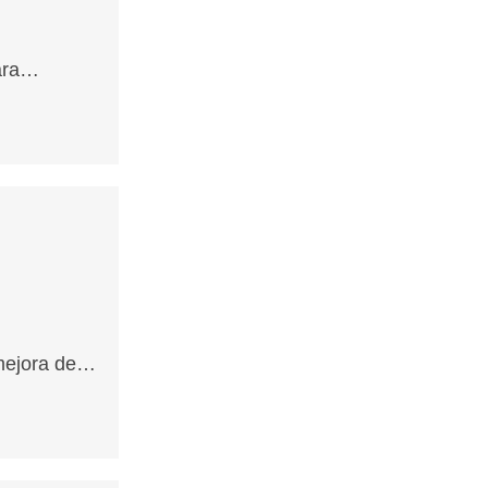
para…
 mejora de…