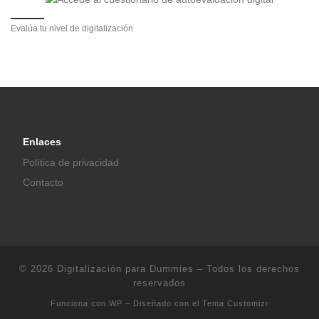
Evalúa tu nivel de digitalización
Enlaces
Política de privacidad
Contacto
© 2026
Digitalización para Dummies
– Todos los derechos
reservados
Funciona con
WP
– Diseñado con el
Tema Customizr