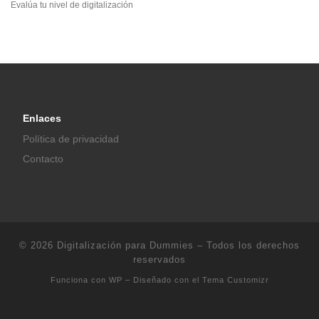
Evalúa tu nivel de digitalización
Enlaces
Política de privacidad
Contacto
© 2026
Digitalización para Dummies
– Todos los derechos
reservados
Funciona con
WP
– Diseñado con el
Tema Customizr