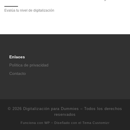
Evalúa tu nivel de digitalización
Enlaces
Política de privacidad
Contacto
© 2026
Digitalización para Dummies
– Todos los derechos
reservados
Funciona con
WP
– Diseñado con el
Tema Customizr